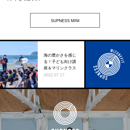
SUPNESS MINI
海の豊かさを感じ
SUPN
る！子ども向け講
ouTu
座＆マリンクラス
2026.
2022.07.17